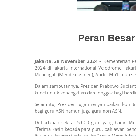
Peran Besar
Jakarta, 28 November 2024
– Kementerian P
2024 di Jakarta International Velodrome, Jaka
Menengah (Mendikdasmen), Abdul Mu’ti, dan sej
Dalam sambutannya, Presiden Prabowo Subianto 
kunci untuk kebangkitan dan tonggak bagi berdi
Selain itu, Presiden juga menyampaikan komi
bagi guru ASN namun juga guru non ASN.
Di hadapan sekitar 5.000 guru yang hadir, M
“Terima kasih kepada para guru, pahlawan pen
ibu guru. Jasamu tiada terkira,” ucap Mendikda