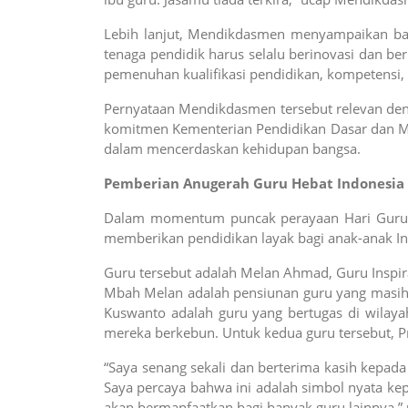
Lebih lanjut, Mendikdasmen menyampaikan bahw
tenaga pendidik harus selalu berinovasi dan b
pemenuhan kualifikasi pendidikan, kompetensi, 
Pernyataan Mendikdasmen tersebut relevan den
komitmen Kementerian Pendidikan Dasar dan Me
dalam mencerdaskan kehidupan bangsa.
Pemberian Anugerah Guru Hebat Indonesia
Dalam momentum puncak perayaan Hari Guru Na
memberikan pendidikan layak bagi anak-anak Ind
Guru tersebut adalah Melan Ahmad, Guru Inspir
Mbah Melan adalah pensiunan guru yang masih 
Kuswanto adalah guru yang bertugas di wilay
mereka berkebun. Untuk kedua guru tersebut, P
“Saya senang sekali dan berterima kasih kepa
Saya percaya bahwa ini adalah simbol nyata ke
akan bermanfaatkan bagi banyak guru lainnya,”