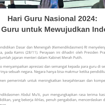
Hari Guru Nasional 2024:
 Guru untuk Mewujudkan In
endidikan Dasar dan Menengah (Kemendikdasmen) RI menyeleng
rta, pada Kamis (28/11). Perayaan ini dihadiri oleh Presiden 
umlah jajaran menteri dalam Kabinet Merah Putih.
menyampaikan apresiasi dan semangat kepada para guru di selu
rinya sebuah negara. Negara hanya bisa makmur ketika pendidika
tmen pemerintah untuk meningkatkan kesejahteraan dan kompete
endikdasmen Abdul Mu’ti, pun mengungkapkan rasa terima kasi
didikan, yang bekerja ikhlas, penuh pengabdian, mencerdaskan
smen.