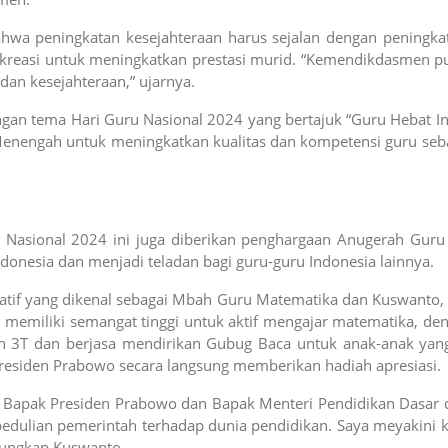
a peningkatan kesejahteraan harus sejalan dengan peningkata
erkreasi untuk meningkatkan prestasi murid. “Kemendikdasmen p
dan kesejahteraan,” ujarnya.
gan tema Hari Guru Nasional 2024 yang bertajuk “Guru Hebat In
nengah untuk meningkatkan kualitas dan kompetensi guru seba
sional 2024 ini juga diberikan penghargaan Anugerah Guru Heb
onesia dan menjadi teladan bagi guru-guru Indonesia lainnya.
atif yang dikenal sebagai Mbah Guru Matematika dan Kuswanto, 
memiliki semangat tinggi untuk aktif mengajar matematika, den
ah 3T dan berjasa mendirikan Gubug Baca untuk anak-anak yan
residen Prabowo secara langsung memberikan hadiah apresiasi.
da Bapak Presiden Prabowo dan Bapak Menteri Pendidikan Dasar 
pedulian pemerintah terhadap dunia pendidikan. Saya meyakini 
 ungkap Kuswanto.